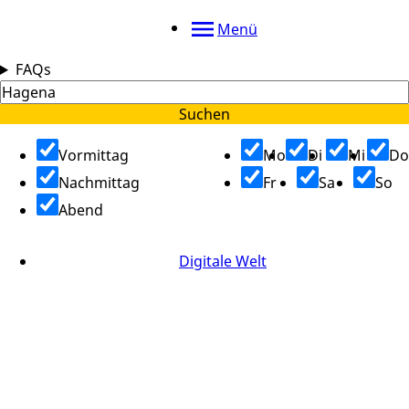
Menü
FAQs
Suchen
Vormittag
Mo
Di
Mi
Do
Nachmittag
Fr
Sa
So
Abend
Digitale Welt